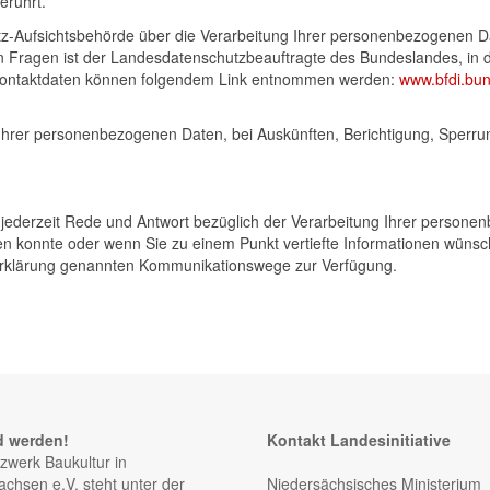
erührt.
tz-Aufsichtsbehörde über die Verarbeitung Ihrer personenbezogenen 
n Fragen ist der Landesdatenschutzbeauftragte des Bundeslandes, in 
 Kontaktdaten können folgendem Link entnommen werden:
www.bfdi.bun
Ihrer personenbezogenen Daten, bei Auskünften, Berichtigung, Sperru
en jederzeit Rede und Antwort bezüglich der Verarbeitung Ihrer perso
n konnte oder wenn Sie zu einem Punkt vertiefte Informationen wünsche
zerklärung genannten Kommunikationswege zur Verfügung.
d werden!
Kontakt Landesinitiative
zwerk Baukultur in
achsen e.V. steht unter der
Niedersächsisches Ministerium