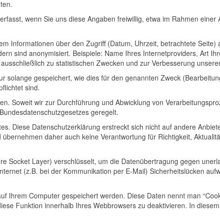
ten.
asst, wenn Sie uns diese Angaben freiwillig, etwa im Rahmen einer 
 Informationen über den Zugriff (Datum, Uhrzeit, betrachtete Seite)
n sind anonymisiert. Beispiele: Name Ihres Internetproviders, Art Ihr
 ausschließlich zu statistischen Zwecken und zur Verbesserung unser
solange gespeichert, wie dies für den genannten Zweck (Bearbeitung 
flichtet sind.
ben. Soweit wir zur Durchführung und Abwicklung von Verarbeitungspr
 Bundesdatenschutzgesetzes geregelt.
s. Diese Datenschutzerklärung erstreckt sich nicht auf andere Anbiete
bernehmen daher auch keine Verantwortung für Richtigkeit, Aktualität u
re Socket Layer) verschlüsselt, um die Datenübertragung gegen unerlaub
nternet (z.B. bei der Kommunikation per E-Mail) Sicherheitslücken aufw
uf Ihrem Computer gespeichert werden. Diese Daten nennt man “Cookie
 diese Funktion innerhalb Ihres Webbrowsers zu deaktivieren. In diese