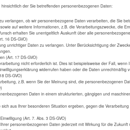
 hinsichtlich der Sie betreffenden personenbezogenen Daten:
u verlangen, ob wir personenbezogene Daten verarbeiten, die Sie betref
owie auf weitere Informationen, z.B. die Verarbeitungszwecke, die E
 Wunsch erhalten Sie unentgeltlich Auskunft über alle personenbezogene
Art. 16 DS-GVO)
gung unrichtiger Daten zu verlangen. Unter Berücksichtigung der Zweck
angen.
en (Art. 17 DS-GVO)
arbeitung nicht erforderlich ist. Dies ist beispielsweise der Fall, wen
Einwilligungserklärung widerrufen haben oder die Daten unrechtmäßig v
. 18 DS-GVO)
rbeitung, z.B. wenn Sie der Meinung sind, die personenbezogenen Date
O)
sonenbezogenen Daten in einem strukturierten, gängigen und maschine
e sich aus Ihrer besonderen Situation ergeben, gegen die Verarbeitun
Einwilligung (Art. 7. Abs. 3 DS-GVO)
g Ihrer personenbezogenen Daten jederzeit mit Wirkung für die Zukunft