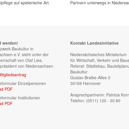
pflege auf spielerische Art.
Partnern unterwegs in Niedersa
d werden!
Kontakt Landesinitiative
zwerk Baukultur in
achsen e.V. steht unter der
Niedersächsisches Ministerium
errschaft von Olaf Lies,
für Wirtschaft, Verkehr und Bau
rpräsident von Niedersachsen.
Referat: Städtebau, Bauleitplan
Baukultur
Mitgliedsantrag
Gustav-Bratke-Allee 2
formular Einzelpersonen
30169 Hannover
ad PDF
Ansprechpartnerin: Patricia Kor
formular Institutionen
Telefon: (0511) 120 - 30 80
ad PDF